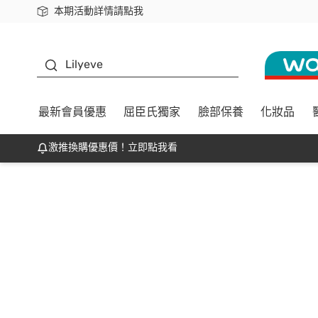
本期活動詳情請點我
下載app最高回饋$350
K beauty
Lilyeve
最新會員優惠
屈臣氏獨家
臉部保養
化妝品
激推換購優惠價！立即點我看