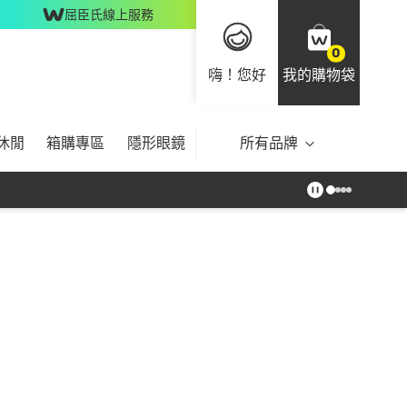
屈臣氏線上服務
0
嗨！您好
我的購物袋
休閒
箱購專區
隱形眼鏡
所有品牌