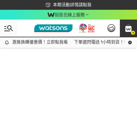
下載app最高回饋$350
本期活動詳情請點我
屈臣氏線上服務
0
激推換購優惠價！立即點我看
激推換購優惠價！立即點我看
下單選閃電送 1小時到貨！領神券