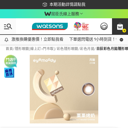
下載app最高回饋$350
本期活動詳情請點我
屈臣氏線上服務
0
激推換購優惠價！立即點我看
激推換購優惠價！立即點我看
下單選閃電送 1小時到貨！領神券
首頁
/
隱形眼鏡[線上訂>門市取]
/
彩色隱形眼鏡
/
彩色月拋
/
目荻彩色月拋隱形眼