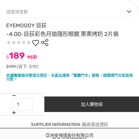
請選擇度數
EYEMOODY 目荻
-4.00-目荻彩色月拋隱形眼鏡 栗栗烤奶 2片裝
189
$
95折
$199
(省下: $10)
依據醫療器材管理法規定，本產品僅限「實體門市」銷售，請選擇門市取貨與
付款。
加入購物袋
SUPPLIER INFORMATION :廠商直送資訊
亞洲安視達股份有限公司