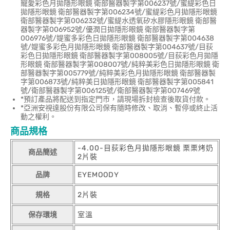
寵愛彩色月拋隱形眼鏡 衛部醫器製字第006237號/蜜緹彩色日
拋隱形眼鏡 衛部醫器製字第006234號/蜜緹彩色月拋隱形眼鏡
衛部醫器製字第006232號/蜜緹水透氧矽水膠隱形眼鏡 衛部醫
器製字第006952號/優潤日拋隱形眼鏡 衛部醫器製字第
006976號/媞蜜多彩色日拋隱形眼鏡 衛部醫器製字第004638
號/媞蜜多彩色月拋隱形眼鏡 衛部醫器製字第004637號/目荻
彩色日拋隱形眼鏡 衛部醫器製字第008005號/目荻彩色月拋隱
形眼鏡 衛部醫器製字第008007號/純粹美彩色日拋隱形眼鏡 衛
部醫器製字第005779號/純粹美彩色月拋隱形眼鏡 衛部醫器製
字第006873號/純粹美日拋隱形眼鏡 衛部醫器製字第005841
號/衛部醫器製字第006125號/衛部醫器製字第007469號
*預訂產品將配送到指定門市，請現場拆封檢查後取貨付款。
*亞洲安視達股份有限公司保有隨時修改、取消、暫停或終止活
動之權利。
商品規格
-4.00-目荻彩色月拋隱形眼鏡 栗栗烤奶
商品簡述
2片裝
品牌
EYEMOODY
規格
2片裝
保存環境
室溫