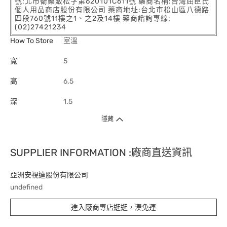
號:北市衛藥販松字第620101C611號 藥商名稱:台灣屈臣氏
個人用品商店股份有限公司 藥商地址:台北市松山區八德路
四段760號11樓之1、之2及14樓 藥商諮詢專線:
(02)27421234
How To Store
室溫
寬
5
高
6.5
深
1.5
隱藏
SUPPLIER INFORMATION :廠商直送資訊
亞洲安視達股份有限公司
undefined
進入廠商專店逛逛，湊免運