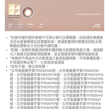
*抗紫外線的隱形眼鏡不可用以替代太陽眼鏡，因為隱形眼鏡無
法完全遮蓋眼睛及其周圍區域，建議配戴隱形眼鏡並搭配太陽
眼鏡給雙眼全方位的紫外線防護。
*配戴一般隱形眼鏡須經眼科醫師驗光配鏡取得處方箋，或經驗
光人員驗光配鏡取得配鏡單，並定期接受眼科醫師追蹤檢查
*本器材不得逾中文仿單建議之最長配戴時數、不得重覆配戴，
於就寢前務必取下，以免感染或潰瘍
*如有不適，應立即就醫。
*北市衛器廣字第110060160號、北市衛器廣字第110060161
號、北市衛器廣字第110070114號、北市衛器廣字第110070115
號、北市衛器廣字第110110015號、北市衛器廣字第111040195
號、北市衛器廣字第111040196號、北市衛器廣字第111050077
號、北市衛器廣字第111070107號、北市衛器廣字第111070106
號、北市衛器廣字第111070116號、北市衛器廣字第111070108
號、北市衛器廣字第111070117號、北市衛器廣字第111100040
號、北市衛器廣字第111100041號、北市衛器廣字第11110067
號、北市衛器廣字第111100117號、北市衛器廣字第111110156
號、北市衛器廣字第111110157號、北市衛器廣字第111120163