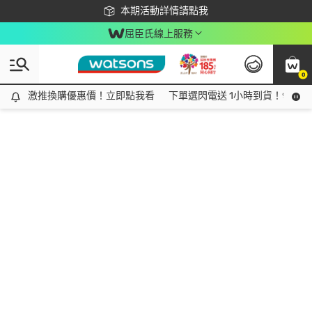
下載app最高回饋$350
本期活動詳情請點我
屈臣氏線上服務
0
激推換購優惠價！立即點我看
激推換購優惠價！立即點我看
下單選閃電送 1小時到貨！領神券