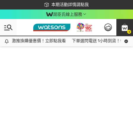
下載app最高回饋$350
本期活動詳情請點我
屈臣氏線上服務
0
激推換購優惠價！立即點我看
激推換購優惠價！立即點我看
下單選閃電送 1小時到貨！領神券