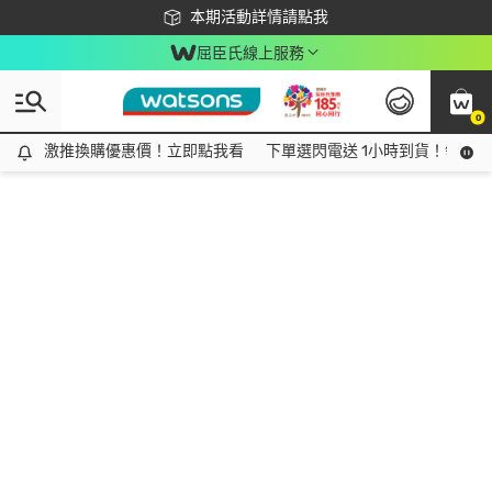
下載app最高回饋$350
本期活動詳情請點我
屈臣氏線上服務
0
激推換購優惠價！立即點我看
激推換購優惠價！立即點我看
下單選閃電送 1小時到貨！領神券