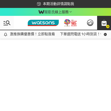
下載app最高回饋$350
本期活動詳情請點我
屈臣氏線上服務
0
激推換購優惠價！立即點我看
激推換購優惠價！立即點我看
下單選閃電送 1小時到貨！領神券