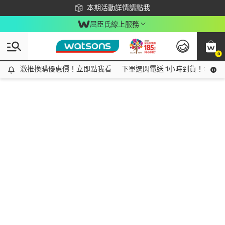
下載app最高回饋$350
本期活動詳情請點我
屈臣氏線上服務
0
激推換購優惠價！立即點我看
激推換購優惠價！立即點我看
下單選閃電送 1小時到貨！領神券