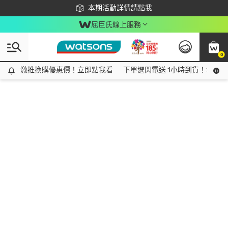
下載app最高回饋$350
本期活動詳情請點我
屈臣氏線上服務
0
激推換購優惠價！立即點我看
激推換購優惠價！立即點我看
下單選閃電送 1小時到貨！領神券