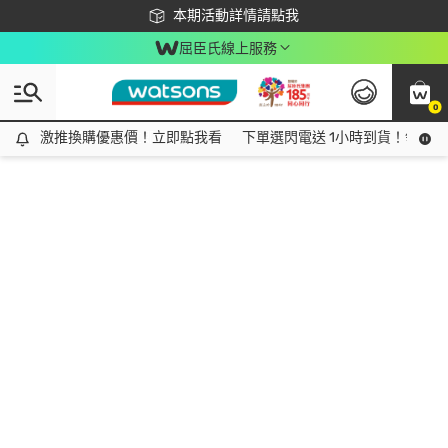
下載app最高回饋$350
本期活動詳情請點我
屈臣氏線上服務
0
激推換購優惠價！立即點我看
激推換購優惠價！立即點我看
下單選閃電送 1小時到貨！領神券