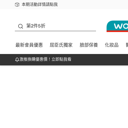
本期活動詳情請點我
下載app最高回饋$350
善存
第2件5折
最新會員優惠
屈臣氏獨家
臉部保養
化妝品
激推換購優惠價！立即點我看