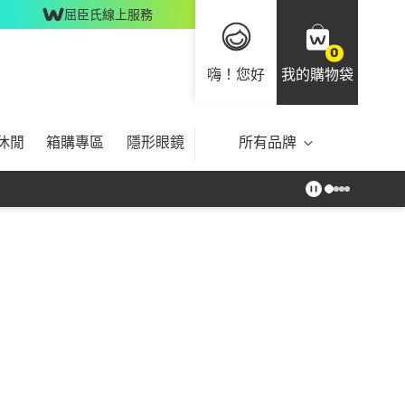
屈臣氏線上服務
0
嗨！您好
我的購物袋
休閒
箱購專區
隱形眼鏡
所有品牌