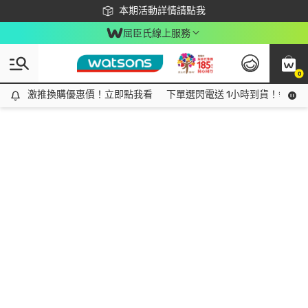
下載app最高回饋$350
本期活動詳情請點我
屈臣氏線上服務
0
激推換購優惠價！立即點我看
激推換購優惠價！立即點我看
下單選閃電送 1小時到貨！領神券