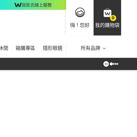
屈臣氏線上服務
0
嗨！您好
我的購物袋
休閒
箱購專區
隱形眼鏡
所有品牌