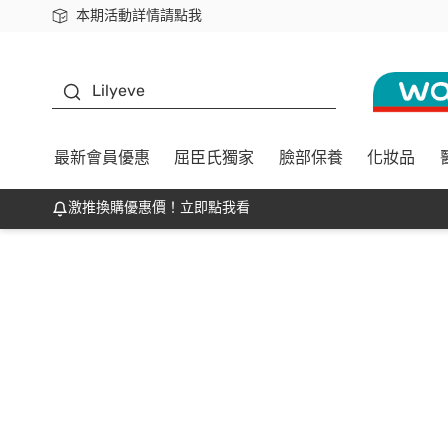
本期活動詳情請點我
下載app最高回饋$350
K beauty
Lilyeve
最新會員優惠
屈臣氏獨家
臉部保養
化妝品
激推換購優惠價！立即點我看