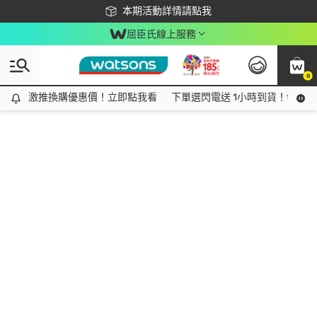
下載app最高回饋$350
本期活動詳情請點我
屈臣氏線上服務
0
激推換購優惠價！立即點我看
激推換購優惠價！立即點我看
下單選閃電送 1小時到貨！領神券