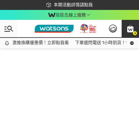
下載app最高回饋$350
本期活動詳情請點我
屈臣氏線上服務
0
激推換購優惠價！立即點我看
激推換購優惠價！立即點我看
下單選閃電送 1小時到貨！領神券