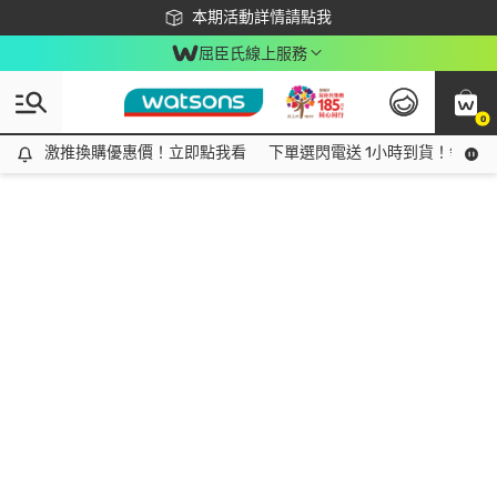
下載app最高回饋$350
本期活動詳情請點我
屈臣氏線上服務
0
激推換購優惠價！立即點我看
激推換購優惠價！立即點我看
下單選閃電送 1小時到貨！領神券