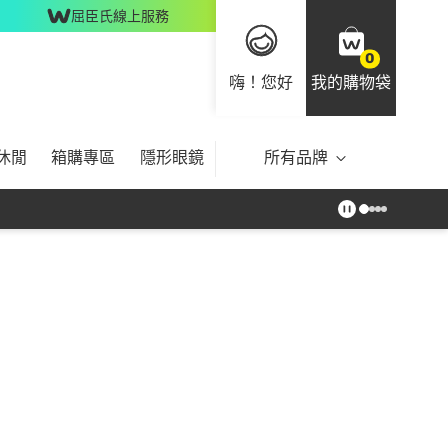
屈臣氏線上服務
0
嗨！您好
我的購物袋
休閒
箱購專區
隱形眼鏡
所有品牌