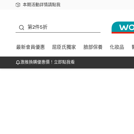
本期活動詳情請點我
下載app最高回饋$350
善存
第2件5折
最新會員優惠
屈臣氏獨家
臉部保養
化妝品
激推換購優惠價！立即點我看