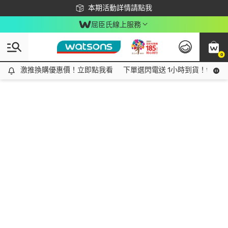
下載app最高回饋$350
本期活動詳情請點我
屈臣氏線上服務
0
激推換購優惠價！立即點我看
激推換購優惠價！立即點我看
下單選閃電送 1小時到貨！領神券