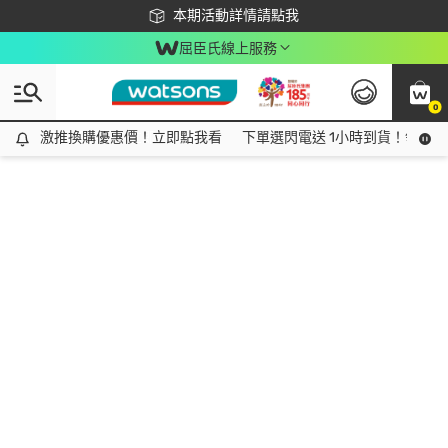
下載app最高回饋$350
本期活動詳情請點我
屈臣氏線上服務
0
激推換購優惠價！立即點我看
激推換購優惠價！立即點我看
下單選閃電送 1小時到貨！領神券