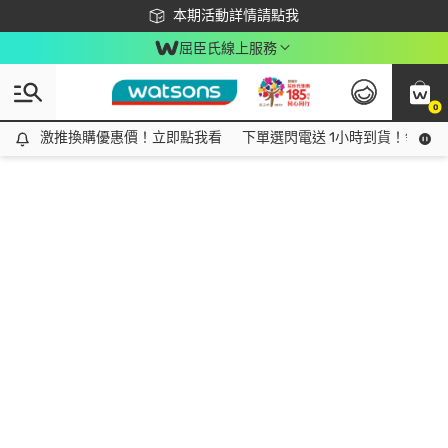
下載app最高回饋$350
本期活動詳情請點我
屈臣氏線上服務
0
激推換購優惠價！立即點我看
激推換購優惠價！立即點我看
下單選閃電送 1小時到貨！領神券