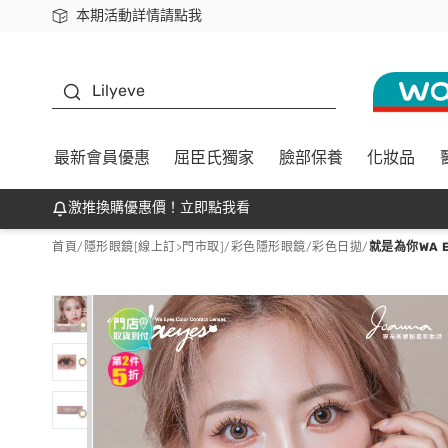
本期活動詳情請點我
下載app最高回饋$350
K beauty
Lilyeve
最新會員優惠
屈臣氏獨家
臉部保養
化妝品
激推換購優惠價！立即點我看
首頁
/
隱形眼鏡[線上訂>門市取]
/
彩色隱形眼鏡
/
彩色日拋
/
就是為你WA E