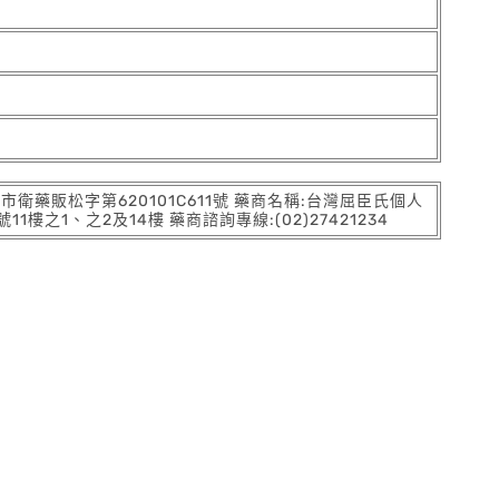
:北市衛藥販松字第620101C611號 藥商名稱:台灣屈臣氏個人
之1、之2及14樓 藥商諮詢專線:(02)27421234