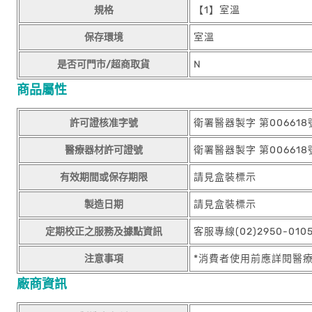
規格
【1】室溫
保存環境
室溫
是否可門市/超商取貨
N
商品屬性
許可證核准字號
衛署醫器製字 第006618
醫療器材許可證號
衛署醫器製字 第006618
有效期間或保存期限
請見盒裝標示
製造日期
請見盒裝標示
定期校正之服務及據點資訊
客服專線(02)2950-01
注意事項
*消費者使用前應詳閱醫
廠商資訊