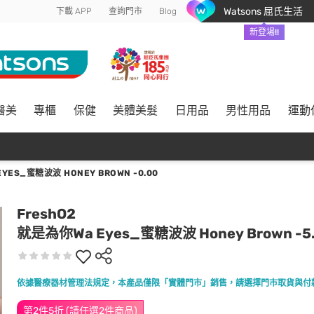
Watsons 屈氏生活
下載 APP
查詢門市
Blog
新登場!!
醫美
專櫃
保健
美體美髮
日用品
男性用品
運動
YES_蜜糖波波 HONEY BROWN -0.00
FreshO2
就是為你Wa Eyes_蜜糖波波 Honey Brown -5
依據醫療器材管理法規定，本產品僅限「實體門市」銷售，請選擇門市取貨與付
第2件5折 (請任選2件商品)