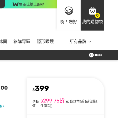
屈臣氏線上服務
0
嗨！您好
我的購物袋
休閒
箱購專區
隱形眼鏡
所有品牌
399
.00
$
299
75折
$
起
(第2件5折 (請任選2
活動
價
件商品))
款。