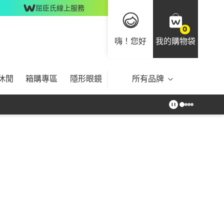
屈臣氏線上服務
0
嗨！您好
我的購物袋
休閒
箱購專區
隱形眼鏡
所有品牌