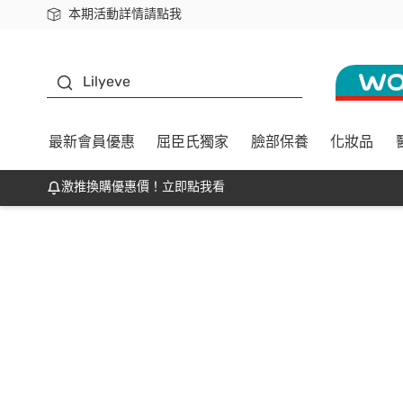
本期活動詳情請點我
下載app最高回饋$350
K beauty
Lilyeve
最新會員優惠
屈臣氏獨家
臉部保養
化妝品
激推換購優惠價！立即點我看