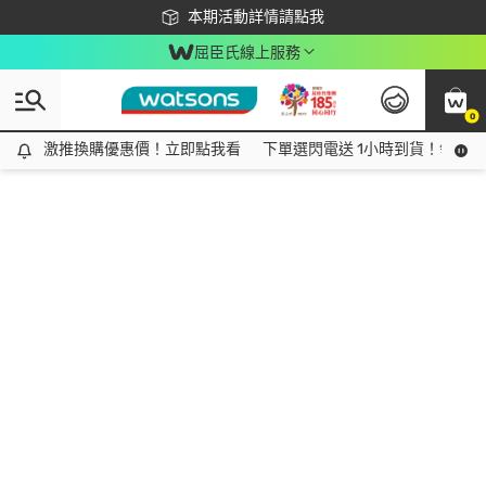
下載app最高回饋$350
本期活動詳情請點我
屈臣氏線上服務
0
激推換購優惠價！立即點我看
激推換購優惠價！立即點我看
下單選閃電送 1小時到貨！領神券