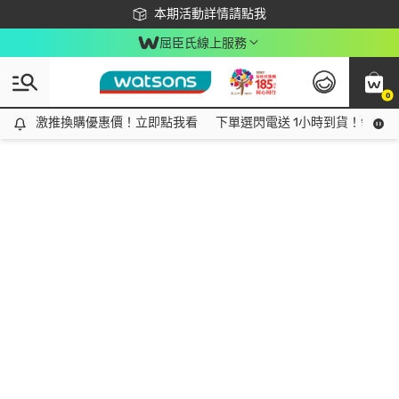
下載app最高回饋$350
本期活動詳情請點我
屈臣氏線上服務
0
激推換購優惠價！立即點我看
激推換購優惠價！立即點我看
下單選閃電送 1小時到貨！領神券