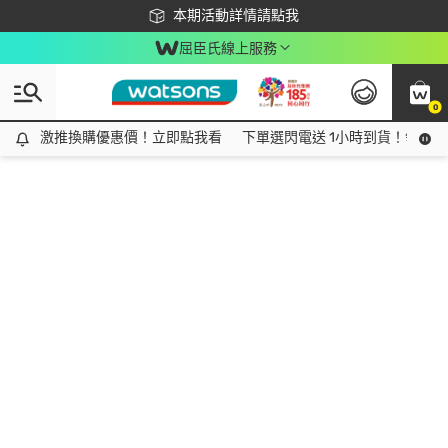
下載app最高回饋$350
本期活動詳情請點我
屈臣氏線上服務
0
激推換購優惠價！立即點我看
激推換購優惠價！立即點我看
下單選閃電送 1小時到貨！領神券