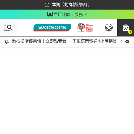
下載app最高回饋$350
本期活動詳情請點我
屈臣氏線上服務
0
激推換購優惠價！立即點我看
激推換購優惠價！立即點我看
下單選閃電送 1小時到貨！領神券