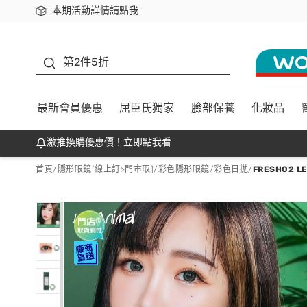
本期活動詳情請點我
下載app最高回饋$350
善存
第2件5折
最新會員優惠
屈臣氏獨家
臉部保養
化妝品
激推換購優惠價！立即點我看
首頁
/
隱形眼鏡[線上訂>門市取]
/
彩色隱形眼鏡
/
彩色日拋
/
FRESHO2 