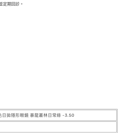
並定期回診。
l 彩色日拋隱形眼鏡 暴龍叢林日常綠 -3.50