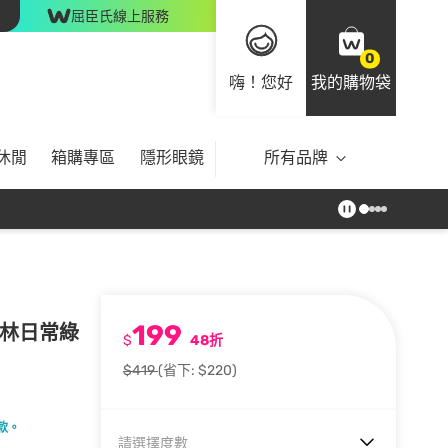
屈臣氏線上服務
0
嗨！您好
我的購物袋
休閒
箱購專區
隱形眼鏡
所有品牌
199
龍叢林日常綠
$
48折
$419
(省下: $220)
款。
請選擇度數