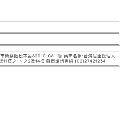
:北市衛藥販松字第620101C611號 藥商名稱:台灣屈臣氏個人
之1、之2及14樓 藥商諮詢專線:(02)27421234