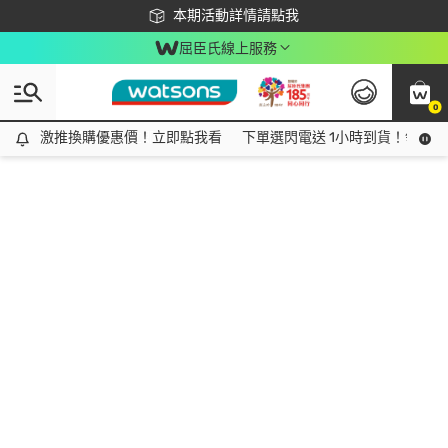
下載app最高回饋$350
本期活動詳情請點我
屈臣氏線上服務
0
激推換購優惠價！立即點我看
激推換購優惠價！立即點我看
下單選閃電送 1小時到貨！領神券