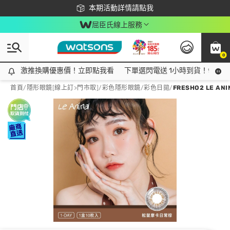
下載app最高回饋$350
本期活動詳情請點我
屈臣氏線上服務
0
激推換購優惠價！立即點我看
激推換購優惠價！立即點我看
下單選閃電送 1小時到貨！領神券
首頁
/
隱形眼鏡[線上訂>門市取]
/
彩色隱形眼鏡
/
彩色日拋
/
FRESHO2 LE A