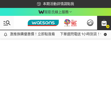
下載app最高回饋$350
本期活動詳情請點我
屈臣氏線上服務
0
激推換購優惠價！立即點我看
激推換購優惠價！立即點我看
下單選閃電送 1小時到貨！領神券