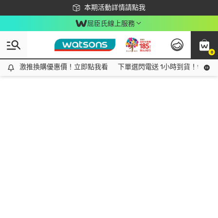
下載app最高回饋$350
本期活動詳情請點我
屈臣氏線上服務
0
激推換購優惠價！立即點我看
激推換購優惠價！立即點我看
下單選閃電送 1小時到貨！領神券