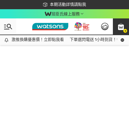
下載app最高回饋$350
本期活動詳情請點我
屈臣氏線上服務
0
激推換購優惠價！立即點我看
激推換購優惠價！立即點我看
下單選閃電送 1小時到貨！領神券