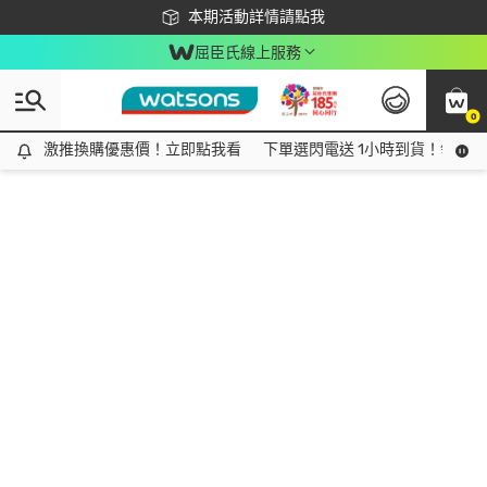
下載app最高回饋$350
本期活動詳情請點我
屈臣氏線上服務
0
激推換購優惠價！立即點我看
激推換購優惠價！立即點我看
下單選閃電送 1小時到貨！領神券