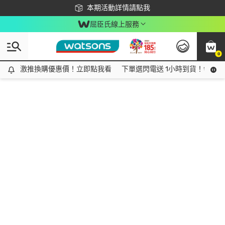
下載app最高回饋$350
本期活動詳情請點我
屈臣氏線上服務
0
激推換購優惠價！立即點我看
激推換購優惠價！立即點我看
下單選閃電送 1小時到貨！領神券