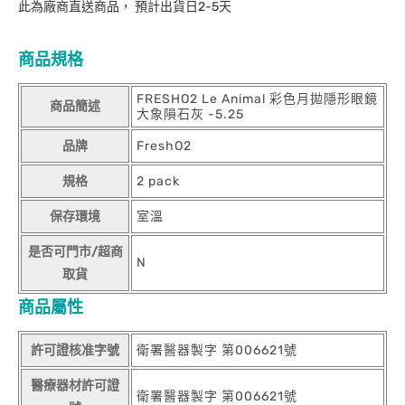
此為廠商直送商品， 預計出貨日2-5天
商品規格
FRESHO2 Le Animal 彩色月拋隱形眼鏡
商品簡述
大象隕石灰 -5.25
品牌
FreshO2
規格
2 pack
保存環境
室溫
是否可門市/超商
N
取貨
商品屬性
許可證核准字號
衛署醫器製字 第006621號
醫療器材許可證
衛署醫器製字 第006621號