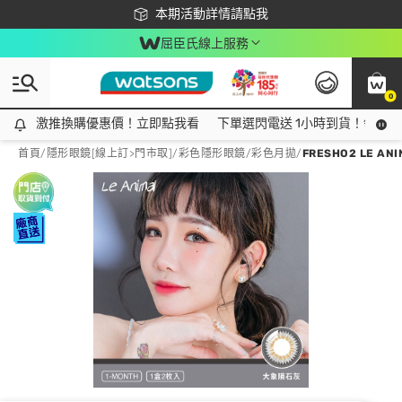
下載app最高回饋$350
本期活動詳情請點我
屈臣氏線上服務
0
激推換購優惠價！立即點我看
激推換購優惠價！立即點我看
下單選閃電送 1小時到貨！領神券
首頁
/
隱形眼鏡[線上訂>門市取]
/
彩色隱形眼鏡
/
彩色月拋
/
FRESHO2 LE A