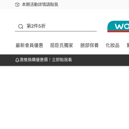
本期活動詳情請點我
下載app最高回饋$350
善存
第2件5折
最新會員優惠
屈臣氏獨家
臉部保養
化妝品
激推換購優惠價！立即點我看