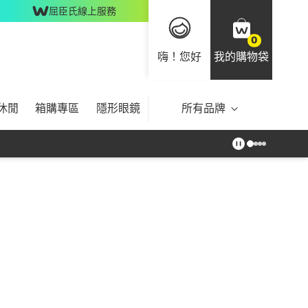
屈臣氏線上服務
0
嗨！您好
我的購物袋
休閒
箱購專區
隱形眼鏡
所有品牌