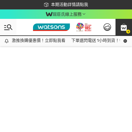
下載app最高回饋$350
本期活動詳情請點我
屈臣氏線上服務
0
激推換購優惠價！立即點我看
激推換購優惠價！立即點我看
下單選閃電送 1小時到貨！領神券