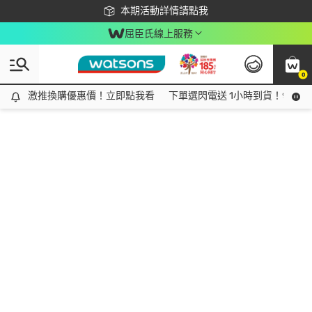
下載app最高回饋$350
本期活動詳情請點我
屈臣氏線上服務
0
激推換購優惠價！立即點我看
激推換購優惠價！立即點我看
下單選閃電送 1小時到貨！領神券