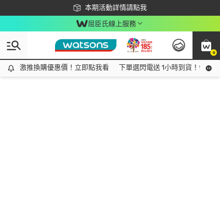
下載app最高回饋$350
本期活動詳情請點我
屈臣氏線上服務
0
激推換購優惠價！立即點我看
激推換購優惠價！立即點我看
下單選閃電送 1小時到貨！領神券