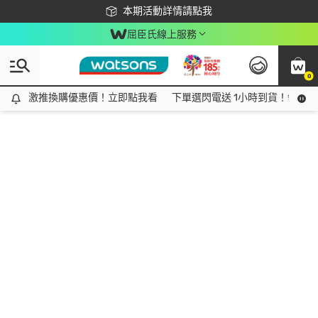
下載app最高回饋$350
本期活動詳情請點我
屈臣氏線上服務
0
激推換購優惠價！立即點我看
激推換購優惠價！立即點我看
下單選閃電送 1小時到貨！領神券