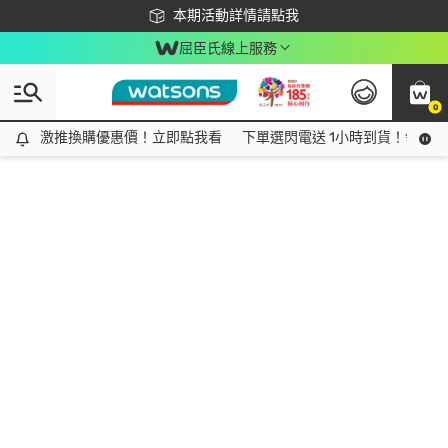
下載app最高回饋$350
本期活動詳情請點我
屈臣氏線上服務
0
激推換購優惠價！立即點我看
激推換購優惠價！立即點我看
下單選閃電送 1小時到貨！領神券