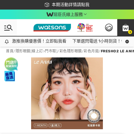
下載app最高回饋$350
本期活動詳情請點我
屈臣氏線上服務
0
激推換購優惠價！立即點我看
激推換購優惠價！立即點我看
下單選閃電送 1小時到貨！領神券
首頁
/
隱形眼鏡[線上訂>門市取]
/
彩色隱形眼鏡
/
彩色月拋
/
FRESHO2 LE A