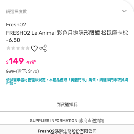
請選擇度數
FreshO2
FRESHO2 Le Animal 彩色月拋隱形眼鏡 松鼠摩卡棕
-6.50
149
$
47折
$319
(省下: $170)
依據醫療器材管理法規定，本產品僅限「實體門市」銷售，請選擇門市取貨與
付款。
到貨通知我
SUPPLIER INFORMATION :廠商直送資訊
FreshO2路迦生醫股份有限公司