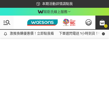
下載app最高回饋$350
本期活動詳情請點我
屈臣氏線上服務
0
激推換購優惠價！立即點我看
激推換購優惠價！立即點我看
下單選閃電送 1小時到貨！領神券