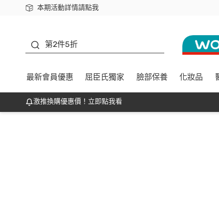
本期活動詳情請點我
下載app最高回饋$350
善存
第2件5折
最新會員優惠
屈臣氏獨家
臉部保養
化妝品
激推換購優惠價！立即點我看