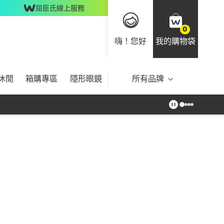
屈臣氏線上服務
0
嗨！您好
我的購物袋
休閒
箱購專區
隱形眼鏡
所有品牌