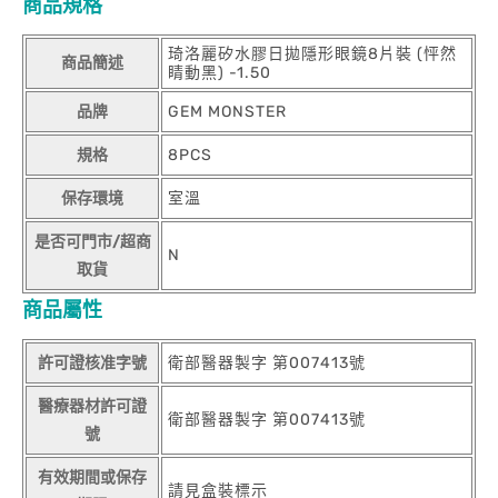
商品規格
琦洛麗矽水膠日拋隱形眼鏡8片裝 (怦然
商品簡述
睛動黑) -1.50
品牌
GEM MONSTER
規格
8PCS
保存環境
室溫
是否可門市/超商
N
取貨
商品屬性
許可證核准字號
衛部醫器製字 第007413號
醫療器材許可證
衛部醫器製字 第007413號
號
有效期間或保存
請見盒裝標示