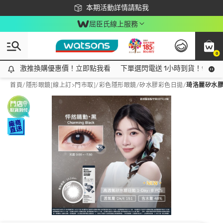
下載app最高回饋$350
本期活動詳情請點我
屈臣氏線上服務
0
激推換購優惠價！立即點我看
激推換購優惠價！立即點我看
下單選閃電送 1小時到貨！領神券
首頁
/
隱形眼鏡[線上訂>門市取]
/
彩色隱形眼鏡
/
矽水膠彩色日拋
/
琦洛麗矽水膠日