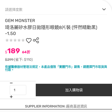
請選擇度數
GEM MONSTER
琦洛麗矽水膠日拋隱形眼鏡8片裝 (怦然睛動黑)
-1.50
189
$
64折
$299
(省下: $110)
依據醫療器材管理法規定，本產品僅限「實體門市」銷售，請選擇門市取貨與
付款。
加入購物袋
SUPPLIER INFORMATION :廠商直送資訊