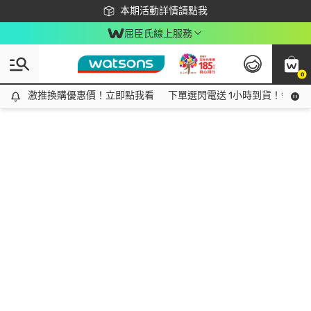
下載app最高回饋$350
本期活動詳情請點我
屈臣氏線上服務
0
激推換購優惠價！立即點我看
激推換購優惠價！立即點我看
下單選閃電送 1小時到貨！領神券