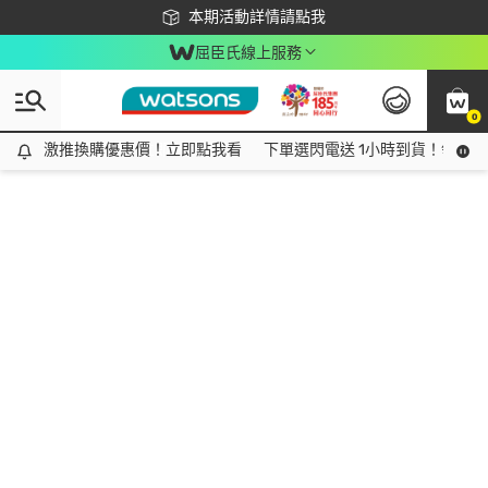
下載app最高回饋$350
本期活動詳情請點我
屈臣氏線上服務
0
激推換購優惠價！立即點我看
激推換購優惠價！立即點我看
下單選閃電送 1小時到貨！領神券