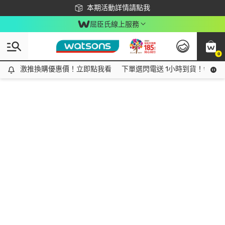
下載app最高回饋$350
本期活動詳情請點我
屈臣氏線上服務
0
激推換購優惠價！立即點我看
激推換購優惠價！立即點我看
下單選閃電送 1小時到貨！領神券