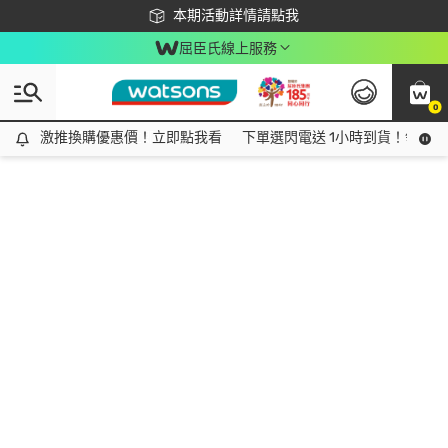
下載app最高回饋$350
本期活動詳情請點我
屈臣氏線上服務
0
激推換購優惠價！立即點我看
激推換購優惠價！立即點我看
下單選閃電送 1小時到貨！領神券