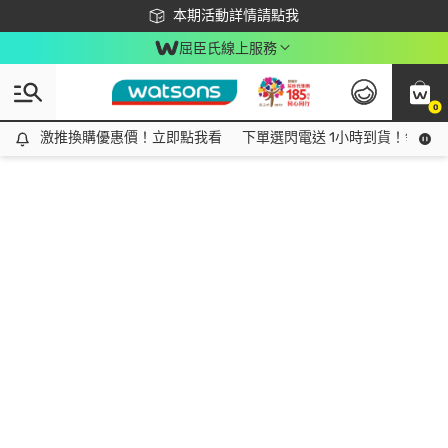
下載app最高回饋$350
本期活動詳情請點我
屈臣氏線上服務
0
激推換購優惠價！立即點我看
激推換購優惠價！立即點我看
下單選閃電送 1小時到貨！領神券